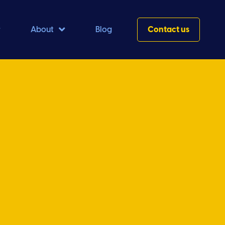


About
Blog
Contact us