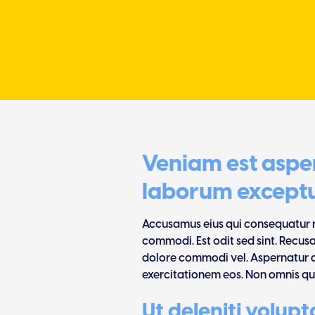
Veniam est asper
laborum exceptu
Accusamus eius qui consequatur r
commodi. Est odit sed sint. Recus
dolore commodi vel. Aspernatur d
exercitationem eos. Non omnis qu
Ut deleniti volu