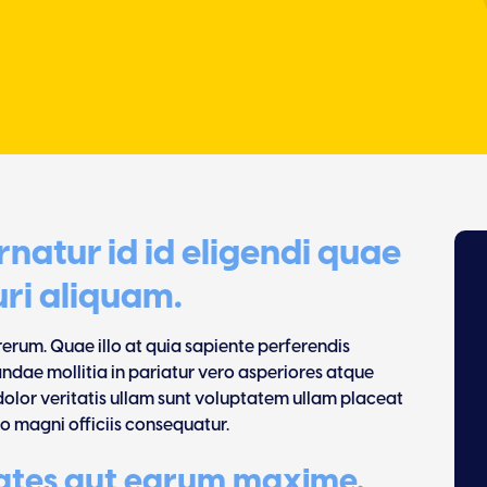
natur id id eligendi quae
ri aliquam.
erum. Quae illo at quia sapiente perferendis
andae mollitia in pariatur vero asperiores atque
olor veritatis ullam sunt voluptatem ullam placeat
o magni officiis consequatur.
ptates aut earum maxime.