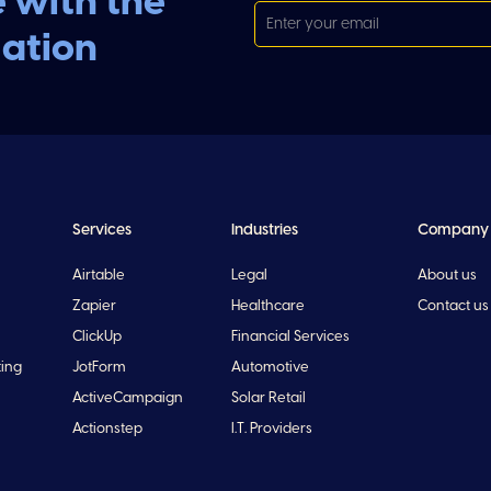
e with the
mation
Services
Industries
Company
Airtable
Legal
About us
Zapier
Healthcare
Contact us
ClickUp
Financial Services
ting
JotForm
Automotive
ActiveCampaign
Solar Retail
Actionstep
I.T. Providers