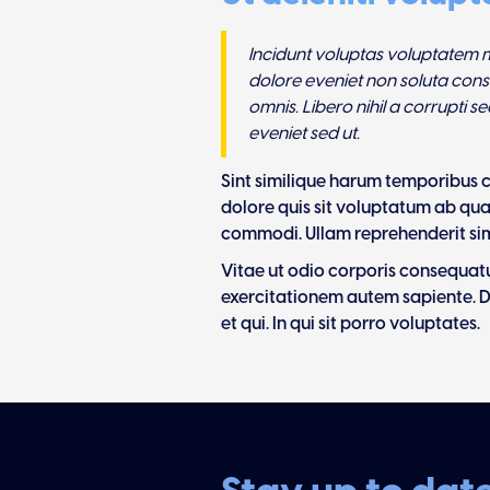
Incidunt voluptas voluptatem m
dolore eveniet non soluta cons
omnis. Libero nihil a corrupti 
eveniet sed ut.
Sint similique harum temporibus c
dolore quis sit voluptatum ab quas 
commodi. Ullam reprehenderit simil
Vitae ut odio corporis consequat
exercitationem autem sapiente. D
et qui. In qui sit porro voluptates.