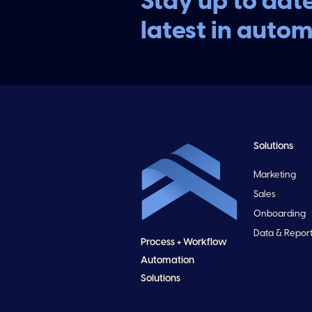
Stay up to dat
latest in auto
Solutions
Marketing
Sales
Onboarding
Data & Repor
Process + Workflow
Automation
Solutions